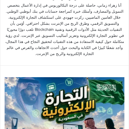
أنا زهراء زماني، حاصلة على درجة البكالوريوس في إدارة الأعمال بتخصص
التمويل والمصارف، وأمتلك خبرة كمراجعة حسابات في بنك أبوظبي الوطني.
خلال العامين الماضيين، ركزت جهودي على استكشاف التجارة الإلكترونية،
والتسويق الرقمي، وطرق الربح من الإنترنت بشكل احترافي. أؤمن بأن
التقنيات الحديثة مثل الأدوات الرقمية وتقنية Blockchain تلعب دورًا محوريًا
في تطوير التجارة الإلكترونية وتعزيز أساليب التسويق عبر الإنترنت. لدي رؤية
متكاملة حول كيفية الاستفادة من هذه التقنيات لتحقيق النجاح في هذا المجال،
وأجد شغفًا كبيرًا في الكتابة والبحث حول أحدث الاتجاهات والفرص في عالم
التجارة الإلكترونية والربح من الإنترنت.