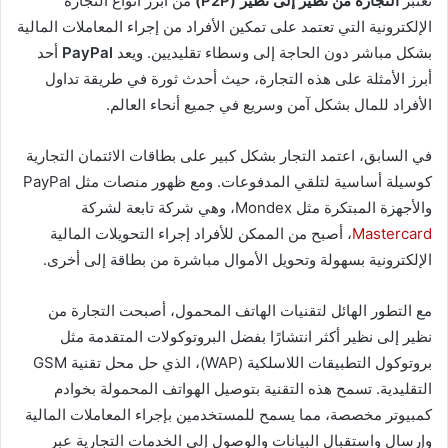
تعتبر
التجارة من نظير إلى نظير (P2P)
من أبرز أنواع التجارة
الإلكترونية التي تعتمد على تمكين الأفراد من إجراء المعاملات المالية
بشكل مباشر دون الحاجة إلى وسطاء تقليديين. ويعد
PayPal
أحد
أبرز الأمثلة على هذه التجارة، حيث أحدث ثورة في طريقة تداول
الأفراد للمال بشكل آمن وسريع في جميع أنحاء العالم.
في السابق، اعتمد التجار بشكل كبير على بطاقات الائتمان التجارية
كوسيلة أساسية لتلقي المدفوعات. ومع ظهور منصات مثل PayPal
والأجهزة المبتكرة مثل Mondex، وهي شركة تابعة لشركة
Mastercard
، أصبح من الممكن للأفراد إجراء التحويلات المالية
الإلكترونية بسهولة وتحويل الأموال مباشرة من بطاقة إلى أخرى.
مع التطور الهائل لتقنيات الهاتف المحمول، أصبحت التجارة من
نظير إلى نظير أكثر انتشارًا بفضل البروتوكولات المتقدمة مثل
بروتوكول التطبيقات اللاسلكية (WAP)، الذي حل محل تقنية GSM
التقليدية. تسمح هذه التقنية بتوصيل الهواتف المحمولة بخوادم
كمبيوتر مخصصة، مما يسمح للمستخدمين بإجراء المعاملات المالية
وإرسال واستقبال البيانات والوصول إلى الخدمات التجارية عبر