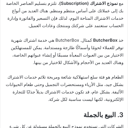
مع
نموذج الاشتراك (Subscription)
، تلتزم بتسليم العناصر الخاصة
بك إلى عملائك على أساس منتظم ومنظم. هناك العديد من أنواع
خدمات الاشتراك المتاحة اليوم، لذلك فإن التسعير والفاتورة وإدارة
الحساب ستعتمد على شركتك ومنتجك وعادات العميل.
خذ
ButcherBox
كمثال. ButcherBox هي خدمة اشتراك شهرية
توفر للعملاء لحومًا وأسماكًا طازجة ومستدامة. يمكن للمستهلكين
الاختيار من بين العبوات المعبأة مسبقًا أو إنشاء عبواتهم الخاصة،
وهناك العديد من الأحجام والأشكال للاختيار من بينها.
الطعام هو فئة سلع استهلاكية شائعة ومربحة تلائم خدمات الاشتراك
بشكل جيد، مثل الأزياء ومستحضرات التجميل وحتى طعام الحيوانات
الأليفة. بشكل عام، قد تكون خدمات الاشتراك بديلاً جذابًا للتجارة
الإلكترونية، لكنها ليست مناسبة لكل شركة.
3. البيع بالجملة
الشركات التي تستخدم نموذج البيع بالجملة مسؤولة عن كل شيء