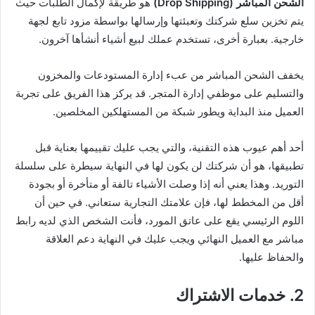
الشحن المباشر (Drop Shipping)
هو طريقة لإكمال الطلبات حيث
يتم تخزين سلع شركتك وتعبئتها وإرسالها بواسطة مزود تابع لجهة
خارجية. بعبارة أخرى، تستخدم عملك لبيع أشياء أنشأها آخرون.
يخفف الشحن المباشر من عبء إدارة المستودعات والمخزون
والتسليم على موظفي إدارة المتجر. قد يركز هذا الفريق على تجربة
العميل منذ البداية ويطور شبكة من المستهلكين المخلصين.
أحد أهم عيوب هذه التقنية، والتي يجب عليك تقييمها بعناية قبل
تطبيقها، هو أن شركتك لن يكون لها في النهاية سيطرة على سلسلة
التوريد. وهذا يعني أنه إذا وصلت الأشياء تالفة أو متأخرة أو بجودة
أقل من المخطط لها، فإن علامتك التجارية ستعاني. في حين أن
اللوم الرئيسي يقع على عاتق المورد، فأنت الشخص الذي لديه رابط
مباشر مع العميل النهائي ويجب عليك في النهاية دعم العلاقة
والحفاظ عليها.
2. خدمات الاشتراك