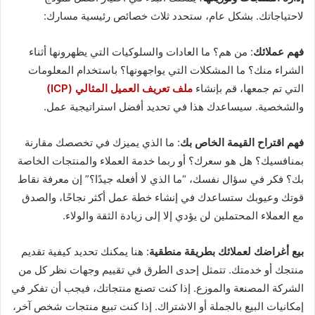
لاحتياجاتك. بشكل عام، ستحدد ثلاث خصائص رئيسية مسارك:
فهم عملائك
: من هم؟ ما العادات والسلوكيات التي يظهرونها أثناء
الشراء منك؟ ما المشكلات التي يواجهونها؟ باستخدام المعلومات
التي تم جمعها، قم بإنشاء
ملف تعريف العميل المثالي (ICP)
والشخصية. سيساعدك هذا في تحديد أفضل استراتيجية عمل.
فهم اقتراح القيمة الخاص بك
: ما الذي يميزك في تخصصك مقارنة
بمنافسيك؟ هل هو سعرك؟ أو ربما خدمة العملاء والمنتجات الخاصة
بك؟ فكر في سؤال نفسك، “ما الذي لا أفعله جيدًا؟” إن معرفة نقاط
قوتك وعيوبك ستساعدك في إنشاء خطة عمل أكثر نجاحًا، والصدق
مع العملاء المحتملين لن يؤدي إلا إلى زيادة الثقة والولاء.
بيع أغراضك لعملائك بطريقة منطقية
: هنا يمكنك تحديد كيفية تقديم
منتجك أو خدمتك. تتمثل إحدى الطرق في تقييم وجهات نظر كل من
الشركة المصنعة والموزع. إذا كنت تصنع منتجاتك، فيجب أن تفكر في
إمكانيات البيع بالجملة أو الاشتراك. إذا كنت تبيع منتجات شخص آخر،