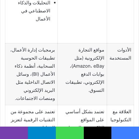
التحليلات والذكاء
الاصطناعي في
الأعمال
الأدوات
مواقع التجارة
برمجيات إدارة الأعمال،
المستخدمة
الإلكترونية (مثل
تطبيقات الحوسبة
Amazon، eBay)،
السحابية، أنظمة ذكاء
بوابات الدفع
الأعمال (BI)، وسائل
الإلكتروني، تطبيقات
الاتصال الداخلية مثل
التسوق.
البريد الإلكتروني
ومنصات الاجتماعات.
العلاقة مع
تعتمد بشكل أساسي
تعتمد على مجموعة من
التكنولوجيا
على المواقع
التقنيات الرقمية لتعزيز
الإلكترونية والمنصات
العمليات وتحقيق
التجارية لتسهيل
التكامل بين الأقسام
يسبوك
X
واتساب
تيلقرام
ڤايبر