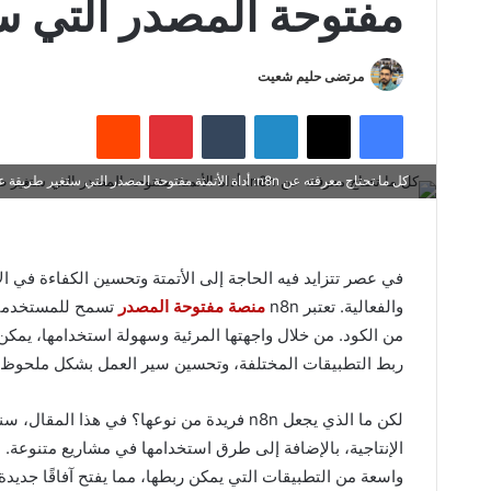
مفتوحة المصدر التي س
مرتضى حليم شعيت
فيسبوك
X
لينكدإن
بينتيريست
كل ما تحتاج معرفته عن n8n: أداة الأتمتة مفتوحة المصدر التي ستغير طريقة عملك
في عصر تتزايد فيه الحاجة إلى الأتمتة وتحسين الكفاءة في ال
والفعالية. تعتبر n8n
منصة مفتوحة المصدر
تسمح للمستخدمين 
من الكود. من خلال واجهتها المرئية وسهولة استخدامها، يمكن
ربط التطبيقات المختلفة، وتحسين سير العمل بشكل ملحوظ.
لكن ما الذي يجعل n8n فريدة من نوعها؟ في 
واسعة من التطبيقات التي يمكن ربطها، مما يفتح آفاقًا جديدة ل