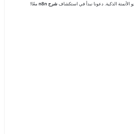
حو الأتمتة الذكية. دعونا نبدأ في استكشاف
شرح n8n
معًا!