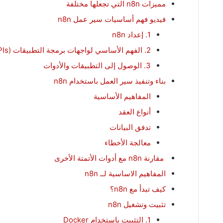
مميزات n8n التي تجعلها مختلفة
فيديو فهم أساسيات سير عمل n8n
1. إعداد n8n
2. الفهم الأساسي لواجهات برمجة التطبيقات (APIs)
3. الوصول إلى التطبيقات والأدوات
بناء وتنفيذ سير العمل باستخدام n8n
المفاهيم الأساسية
أنواع العقد
تدفق البيانات
معالجة الأخطاء
مقارنة n8n مع أدوات الأتمتة الأخرى
المفاهيم الاساسية لــ n8n
كيف تبدأ مع n8n؟
تثبيت وتشغيل n8n
1. التثبيت باستخدام Docker