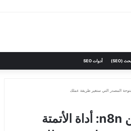
(SEO)
أدوات SEO
كل ما تحتاج معرفته عن n8n: أداة الأتمتة