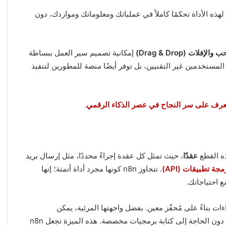
هذه الأداة تحكمًا كاملاً في عملياتك ومعلوماتك ومواردك، دون
الإفلات (Drag & Drop)
إمكانية تصميم سير العمل ببساطة
ستخدمين غير التقنيين، بل توفر أيضًا منصة للمطورين لتنفيذ
.
ه القطع
عقدًا
، حيث تمثل كل عقدة إجراءً محددًا، مثل إرسال بريد
جة تطبيقات (API)
. تتجاوز n8n كونها مجرد أداة أتمتة؛ إنها
احتياجاتك.
ت بناءً على مُحفّز معين. بفضل واجهتها المرئية، يمكن
للمستخدمين تكوين العقد بسهولة، مما يُسهّل بناء سير العمل دون الحاجة إلى كتابة برمجيات مخصصة. هذه الميزة تجعل n8n