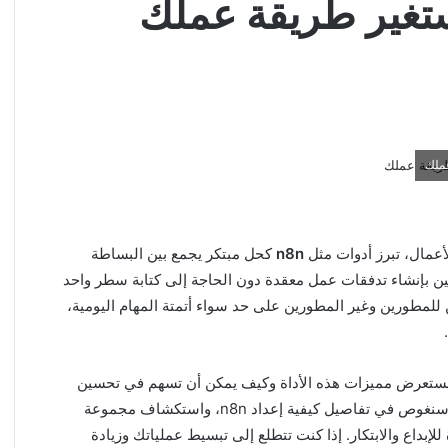
تغير طريقة عملك
أعمال، تبرز أدوات مثل
n8n
كحل مبتكر يجمع بين البساطة
بإنشاء تدفقات عمل معقدة دون الحاجة إلى كتابة سطر واحد
 للمطورين وغير المطورين على حد سواء أتمتة المهام اليومية،
هذا المقال، سنستعرض مميزات هذه الأداة وكيف يمكن أن تسهم في تحسين
الإنتاجية، بالإضافة إلى طرق استخدامها في مشاريع متنوعة. سنغوص في تفاصيل كيفية إعداد n8n، واستكشاف مجموعة
لإبداع والابتكار. إذا كنت تتطلع إلى تبسيط عملياتك وزيادة