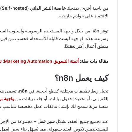
من ناحية أخرى، تمنحك
خاصية النشر الذاتي (Self-hosted)
ل
الاعتماد على خوادم خارجية.
توفر n8n من خلال واجهة المستخدم الرسومية وأسلوب
السحب و
وسرعة. هذه الواجهة ليست قابلة للاستخدام فحسب من قبل الم
منطق أعمال أكثر تعقيدًا.
مقالة ذات صلة:
أتمتة التسويق Marketing Automation: تعرف على سر النجاح في عصر الذكاء الرقمي
كيف يعمل n8n؟
تخيل ربط تطبيقات مختلفة كقطع أحجية. في
n8n
، تسمى هذ
إلكتروني، أو تحديث جدول بيانات، أو جلب بيانات من
واجهة برم
منصة مرنة تسمح لك بإنشاء تدفقات عمل مخصصة تتناسب مع 
عند تجميع جميع العقد، تشكل
سير عمل
– مجموعة من الإجراءا