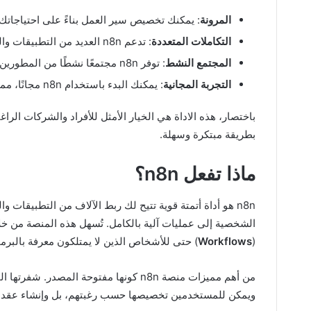
المرونة
: يمكنك تخصيص سير العمل بناءً على احتياجاتك
التكاملات المتعددة
: تدعم n8n العديد من التطبيقات والخدمات، مما يسهل الربط بينها.
المجتمع النشط
: توفر n8n مجتمعًا نشطًا من المطورين، مما يمكنك من الحصول على دعم ومشاركة الأفكار.
التجربة المجانية
: يمكنك البدء باستخدام n8n مجانًا، مما يتيح لك اختبارها قبل اتخاذ القرار بالاستثمار فيها.
باختصار، هذه الاداة هي الخيار الأمثل للأفراد والشركات الرا
بطريقة مبتكرة وسهلة.
ماذا تفعل n8n؟
n8n هو أداة أتمتة قوية تتيح لك ربط الآلاف من التطبيقات 
الشخصية إلى عمليات آلية بالكامل. تُسهل هذه المنصة من خل
(
Workflows
) حتى للأشخاص الذين لا يمتلكون معرفة بالبرم
من أهم مميزات منصة n8n كونها مفتوحة الم
ويمكن للمستخدمين تخصيصها حسب رغبتهم، بل وإنشاء عقد ج