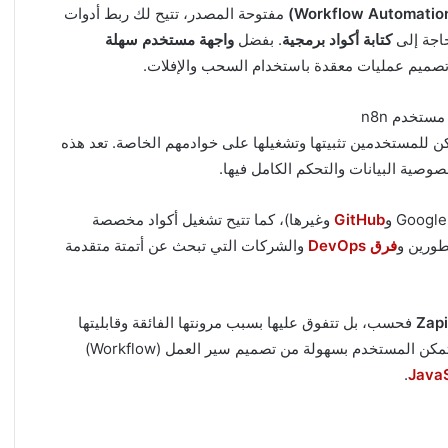
مفتوحة المصدر، تتيح لك ربط أدوات
حاجة إلى
كتابة أكواد برمجية
. بفضل
واجهة مستخدم سهلة
 تصميم عمليات معقدة باستخدام السحب والإفلات.
ن للمستخدمين تثبيتها وتشغيلها على خوادمهم الخاصة. تعد هذه
صية البيانات والتحكم الكامل فيها.
GitHub
وغيرها)، كما تتيح تشغيل أكواد مخصصة
مطورين و
فرق DevOps
والشركات التي تبحث عن أتمتة متقدمة
Zapi
فحسب، بل تتفوق عليها بسبب مرونتها الفائقة وقابليتها
للتطوير، مما يمنحها إمكانيات تتجاوز العديد من المنافسين. يتمكن المستخدم بسهولة من تصميم سير العمل (Workflow)
.