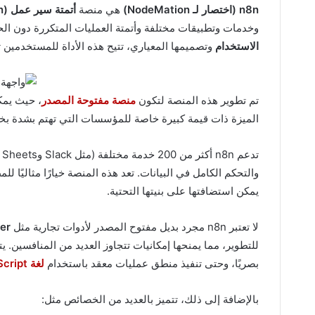
n8n (اختصار لـ NodeMation)
هي منصة
أتمتة سير عمل (Workflow Automation)
وخدمات وتطبيقات مختلفة وأتمتة العمليات المتكررة دون ال
الاستخدام
وتصميمها المعياري، تتيح هذه الأداة للمستخدمين
تم تطوير هذه المنصة لتكون
منصة مفتوحة المصدر
، حيث يمك
الميزة ذات قيمة كبيرة خاصة للمؤسسات التي تهتم بشدة بخصو
تدعم n8n أكثر من 200 خدمة مختلفة (مثل Slack وGoogle Sheets و
والتحكم الكامل في البيانات. تعد هذه المنصة خيارًا مثاليًا لل
يمكن استضافتها على بنيتها التحتية.
لا تعتبر n8n مجرد بديل مفتوح المصدر لأدوات تجارية مثل
er
بصريًا، وحتى تنفيذ منطق عمليات معقد باستخدام
لغة JavaScript
بالإضافة إلى ذلك، تتميز بالعديد من الخصائص مثل: