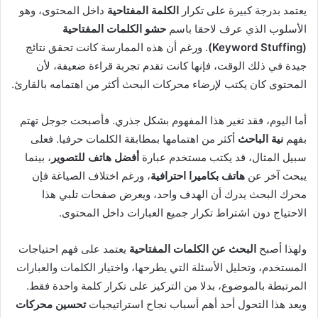
يعتمد بدرجة كبيرة على تكرار
الكلمة المفتاحية
داخل المحتوى، وهو
الأسلوب الذي عرف لاحقا باسم
حشو الكلمات المفتاحية
(Keyword Stuffing)
. ورغم أن هذه الممارسة كانت تحقق نتائج
جيدة في ذلك الوقت، فإنها كانت تقدم تجربة قراءة ضعيفة، لأن
المحتوى كان يكتب لإرضاء محركات البحث أكثر من اهتمامه بالقارئ.
أما اليوم، فقد تغير هذا المفهوم بشكل جذري. فأصبحت جوجل تهتم
بفهم
نية الباحث
أكثر من اهتمامها بمطابقة الكلمات حرفيا. فعلى
سبيل المثال، قد يكتب مستخدم عبارة
أفضل هاتف للتصوير
، بينما
يبحث آخر عن
هاتف بكاميرا احترافية
، ورغم اختلاف الصياغة فإن
محرك البحث يدرك أن الهدف واحد، ويعرض صفحات تلبي هذا
الاحتياج دون اشتراط تكرار جميع العبارات داخل المحتوى.
ولهذا أصبح
البحث عن الكلمات المفتاحية
يعتمد على فهم احتياجات
المستخدم، وتحليل الأسئلة التي يطرحها، واختيار الكلمات والعبارات
المرتبطة بالموضوع، بدلا من التركيز على تكرار كلمة واحدة فقط.
ويعد هذا التحول أحد أهم أسباب نجاح استراتيجيات
تحسين محركات