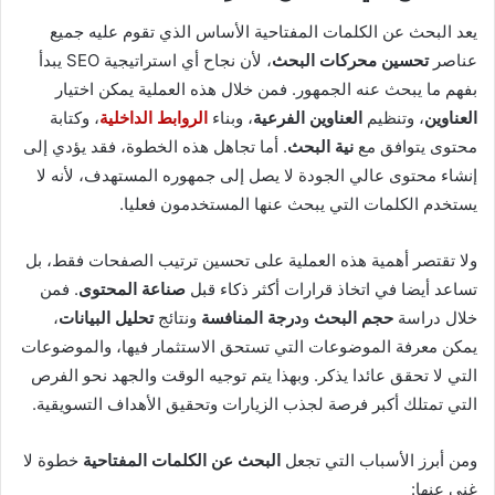
يعد البحث عن الكلمات المفتاحية الأساس الذي تقوم عليه جميع
عناصر
تحسين محركات البحث
، لأن نجاح أي استراتيجية SEO يبدأ
بفهم ما يبحث عنه الجمهور. فمن خلال هذه العملية يمكن اختيار
العناوين
، وتنظيم
العناوين الفرعية
، وبناء
الروابط الداخلية
، وكتابة
محتوى يتوافق مع
نية البحث
. أما تجاهل هذه الخطوة، فقد يؤدي إلى
إنشاء محتوى عالي الجودة لا يصل إلى جمهوره المستهدف، لأنه لا
يستخدم الكلمات التي يبحث عنها المستخدمون فعليا.
ولا تقتصر أهمية هذه العملية على تحسين ترتيب الصفحات فقط، بل
تساعد أيضا في اتخاذ قرارات أكثر ذكاء قبل
صناعة المحتوى
. فمن
خلال دراسة
حجم البحث
و
درجة المنافسة
ونتائج
تحليل البيانات
،
يمكن معرفة الموضوعات التي تستحق الاستثمار فيها، والموضوعات
التي لا تحقق عائدا يذكر. وبهذا يتم توجيه الوقت والجهد نحو الفرص
التي تمتلك أكبر فرصة لجذب الزيارات وتحقيق الأهداف التسويقية.
ومن أبرز الأسباب التي تجعل
البحث عن الكلمات المفتاحية
خطوة لا
غنى عنها: