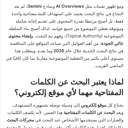
ومع ظهور تقنيات مثل
AI Overviews
ونماذج
Gemini
، لم يعد
النجاح في نتائج البحث يعتمد على استهداف كلمة مفتاحية واحدة
فقط، بل أصبح مرتبطا بقدرة المحتوى على تقديم إجابة شاملة
وموثوقة تغطي الموضوع من جميع جوانبه. لذلك أصبح بناء السلطة
الموضوعية (Topical Authority)، وفهم نية البحث، و
إنشاء محتوى
عالي الجودة
، من أهم العوامل التي تساعد المواقع على المنافسة
في نتائج البحث الحديثة خلال عام
2026
وما بعده. ويتطلب هذا
مستوى أعلى بكثير من التغطية الموضوعية مقارنةً بما كان كافيًا في
الماضي القريب.
لماذا يعتبر البحث عن الكلمات
المفتاحية مهما لأي موقع إلكتروني؟
يحتاج كل
موقع إلكتروني
إلى وسيلة توصله بجمهوره المستهدف.
ويعد
البحث عن الكلمات المفتاحية
هذا الجسر، لأنه يكشف الكلمات
والعبارات التي يستخدمها الأشخاص عند البحث في
محركات البحث
.
وكلما كان اختيار هذه الكلمات أكثر دقة، زادت فرص وصول المحتوى