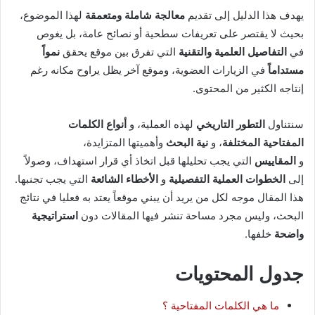
يهدف هذا الدليل إلى تقديم
معالجة شاملة ومتعمقة
لهذا الموضوع،
بحيث لا يقتصر على تعريفات سطحية أو نصائح عامة، بل يغوص
في
التفاصيل العلمية والتقنية
التي تفرق بين موقع يحقق
نمواً
مستداماً
في الزيارات العضوية، وموقع آخر يظل يراوح مكانه رغم
إنتاجه الكثير من المحتوى.
سنتناول
التطور التاريخي
لهذه العملية، و
أنواع الكلمات
المفتاحية
المختلفة
، و
نية البحث
وأهميتها المتزايدة،
و
المقاييس
التي يجب تحليلها قبل اتخاذ أي قرار استهداف، وصولاً
إلى
الخطوات العملية التفصيلية
و
الأخطاء الشائعة
التي يجب تجنبها.
هذا المقال موجه لكل من يريد أن يبني موقعاً يعتد به فعليا في نتائج
البحث، وليس مجرد مساحة تنشر فيها المقالات دون
استراتيجية
واضحة
خلفها.
جدول المحتويات
ما هي الكلمات المفتاحية ؟