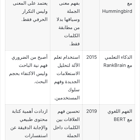
مع
بفهم معنى
يعتمد على المعنى
Hummingbird
الجملة
وليس التكرار
وسياقها بدلا
الحرفي فقط.
من مطابقة
الكلمات
فقط.
الذكاء التعلمي
2015
استخدام تعلم
أصبح من الضروري
مع RankBrain
الآلة لتحليل
فهم نية الباحث
الاستعلامات
وليس الاكتفاء بحجم
الجديدة وفهم
البحث.
سلوك
المستخدمين.
الفهم اللغوي
2019
تحسين فهم
ازدادت أهمية كتابة
مع BERT
العلاقات بين
محتوى طبيعي
الكلمات داخل
والإجابة الدقيقة عن
الجملة
استفسارات