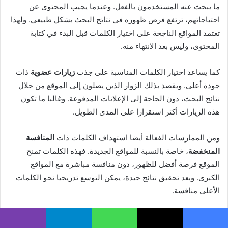
ما يبحث عنه المستخدمون بالفعل. وعندما يجيب المحتوى عن
احتياجاتهم، ترتفع فرص ظهوره في نتائج البحث بشكل طبيعي. ولهذا
تعتمد المواقع الناجحة على اختيار الكلمات قبل البدء في كتابة
المحتوى، وليس بعد الانتهاء منه.
كما يساعد اختيار الكلمات المناسبة على جذب
زيارات عضوية
ذات
جودة أعلى. ويقصد بذلك الزوار الذين يصلون إلى الموقع من خلال
نتائج البحث، دون الحاجة إلى الإعلانات المدفوعة. وغالبا ما تكون
هذه الزيارات أكثر استقرارا على المدى الطويل.
ومن الممارسات الفعالة أيضا استهداف الكلمات ذات
المنافسة
المنخفضة
، خاصة بالنسبة للمواقع الجديدة. فهذه الكلمات تمنح
الموقع فرصة أفضل للظهور، دون منافسة مباشرة مع المواقع
الكبرى. وبعد تحقيق نتائج جيدة، يمكن التوسع تدريجيا نحو الكلمات
الأعلى منافسة.
ولهذا تعتمد كثير من المواقع الناجحة على بناء حضورها خطوة
يسبوك
X
واتساب
تيلقرام
ڤايبر