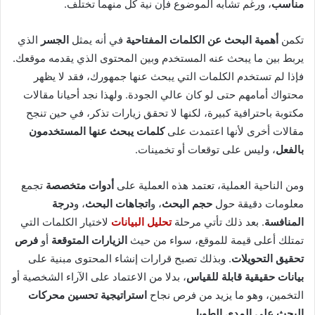
مناسب
، ورغم تشابه الموضوع فإن نية كل منهما تختلف.
تكمن
أهمية البحث عن الكلمات المفتاحية
في أنه يمثل
الجسر
الذي
يربط بين ما يبحث عنه المستخدم وبين المحتوى الذي يقدمه موقعك.
فإذا لم تستخدم الكلمات التي يبحث عنها جمهورك، فقد لا يظهر
محتواك أمامهم حتى لو كان عالي الجودة. ولهذا نجد أحيانا مقالات
مكتوبة باحترافية كبيرة، لكنها لا تحقق زيارات تذكر، في حين تنجح
مقالات أخرى لأنها اعتمدت على
كلمات يبحث عنها المستخدمون
بالفعل
، وليس على توقعات أو تخمينات.
ومن الناحية العملية، تعتمد هذه العملية على
أدوات متخصصة
تجمع
معلومات دقيقة حول
حجم البحث
، و
اتجاهات البحث
، و
درجة
المنافسة
. بعد ذلك تأتي مرحلة
تحليل البيانات
لاختيار الكلمات التي
تمتلك أعلى قيمة للموقع، سواء من حيث
الزيارات المتوقعة
أو
فرص
تحقيق التحويلات
. وبذلك تصبح قرارات إنشاء المحتوى مبنية على
بيانات حقيقية قابلة للقياس
، بدلا من الاعتماد على الآراء الشخصية أو
التخمين، وهو ما يزيد من فرص نجاح
استراتيجية تحسين محركات
البحث على المدى الطويل
.