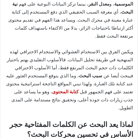
الموسمية
، و
معدل النقر
، بينما تركز البيانات النوعية على فهم
نية
البحث
، أي معرفة السبب الحقيقي الذي دفع المستخدم إلى كتابة
عبارة معينة في محرك البحث. ويساعد هذا الفهم في تقديم محتوى
أكثر ارتباطا باحتياجات الزائر، بدلا من الاكتفاء باستهداف كلمات
مرتفعة البحث فقط.
ويكمن الفرق بين الاستخدام العشوائي والاستخدام الاحترافي لهذه
المنهجية في طريقة تحليل البيانات. فالأسلوب التقليدي يهتم باختيار
الكلمات ذات حجم البحث المرتفع فقط، أما الأسلوب الاحترافي
فيبحث أيضا عن
سبب البحث
، وما الذي يتوقع المستخدم العثور عليه
عند كتابة تلك العبارة. ولهذا تبني المواقع الناجحة استراتيجية محتوى
تعتمد على فهم الجمهور قبل
كتابة المحتوى
، وهو ما يساعد على
جذب زيارات ذات جودة أعلى، وتحقيق نتائج مستدامة على المدى
الطويل.
لماذا يعد البحث عن الكلمات المفتاحية حجر
الأساس في تحسين محركات البحث؟