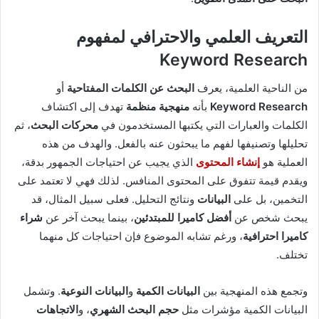
التعريف العلمي والاحترافي لمفهوم
Keyword Research
من الناحية العلمية، يعرف
البحث عن الكلمات المفتاحية
أو
Keyword Research
بأنه
منهجية منظمة
تهدف إلى اكتشاف
الكلمات والعبارات التي يكتبها المستخدمون في
محركات البحث
، ثم
تحليلها وتصنيفها لفهم ما يبحثون عنه بالفعل. والهدف من هذه
العملية هو
إنشاء المحتوى
الذي يجيب عن احتياجات الجمهور بدقة،
ويقدم قيمة تتفوق على المحتوى المنافس. لذلك فهي لا تعتمد على
التخمين، بل على
البيانات
ونتائج التحليل. فعلى سبيل المثال، قد
يبحث شخص عن
أفضل كاميرا للمبتدئين
، بينما يبحث آخر عن
شراء
كاميرا احترافية
، ورغم تشابه الموضوع فإن احتياجات كل منهما
تختلف.
وتجمع هذه المنهجية بين
البيانات الكمية
و
البيانات النوعية
. وتشمل
البيانات الكمية مؤشرات مثل
حجم البحث الشهري
، و
الاتجاهات