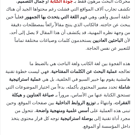
محركات البحث مرهون فقط بـ
جودة الكتابة
أو
جمال التصميم
،
تكشف تجارب آلاف المواقع التي فشلت رغم محتواها الجيد أن هناك
حلقة أسبق وأهم، وهي فهم
اللغة التي يتحدث بها الجمهور
فعلياً حين
يبحث عن حاجته. فالكاتب الذي ينتج مقالاً رائعاً بمصطلحات دقيقة
من وجهة نظره المهنية، قد يكتشف أن هذا المقال لا يصل إلى أحد،
لأن
الباحثين العاديين
يستخدمون كلمات وصياغات مختلفة تماماً
للتعبير عن نفس الحاجة.
هذه الفجوة بين لغة الكاتب ولغة الباحث هي بالضبط ما
تعالجه
عملية البحث عن الكلمات المفتاحية
. فهي ليست خطوة تقنية
هامشية يقوم بها خبير السيو في الخلفية، بل هي
عملية استراتيجية
شاملة
تحدد مصير المحتوى بأكمله، بدءاً من اختيار الموضوعات التي
تستحق الكتابة عنها من الأساس، مروراً بـ
صياغة العناوين
و
هيكلة
الفقرات
، وانتهاءً بـ
توزيع الروابط الداخلية
بين صفحات الموقع. وحين
تبنى هذه العملية على
أسس علمية ومنهجية واضحة
، تتحول من
مجرد أداة تقنية إلى
بوصلة استراتيجية
توجه كل قرار محتوى يتخذ
داخل المؤسسة أو الموقع.