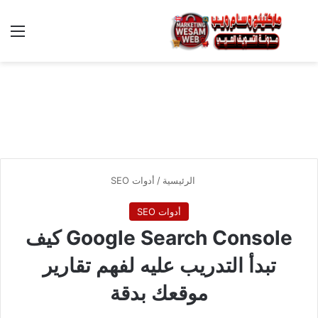
بحث عن
الق
الرئيسية
/
أدوات SEO
أدوات SEO
Google Search Console كيف
تبدأ التدريب عليه لفهم تقارير
موقعك بدقة