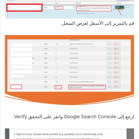
قم بالتمرير إلى الأسفل لعرض السجل.
ارجع إلى Google Search Console وانقر على التحقق Verify: