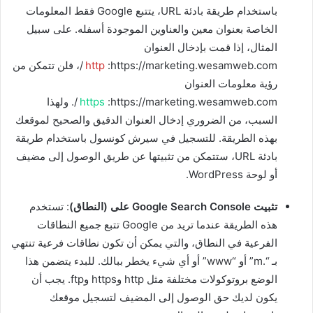
باستخدام طريقة بادئة URL، يتتبع Google فقط المعلومات
الخاصة بعنوان معين والعناوين الموجودة أسفله. على سبيل
المثال، إذا قمت بإدخال العنوان
http
:https://marketing.wesamweb.com/، فلن تتمكن من
رؤية معلومات العنوان
https
:https://marketing.wesamweb.com/. ولهذا
السبب، من الضروري إدخال العنوان الدقيق والصحيح لموقعك
بهذه الطريقة. للتسجيل في سيرش كونسول باستخدام طريقة
بادئة URL، ستتمكن من تثبيتها عن طريق الوصول إلى مضيف
أو لوحة WordPress.
تثبيت Google Search Console على (النطاق)
: تستخدم
هذه الطريقة عندما تريد من Google تتبع جميع النطاقات
الفرعية في النطاق، والتي يمكن أن تكون نطاقات فرعية تنتهي
بـ “.m” أو “www” أو أي شيء يخطر ببالك. للبدء يتضمن هذا
الوضع بروتوكولات مختلفة مثل http وhttps وftp. يجب أن
يكون لديك حق الوصول إلى المضيف لتسجيل موقعك